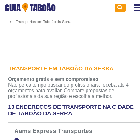
GUIA
TABOÃO
Transportes em Taboão da Serra
TRANSPORTE EM TABOÃO DA SERRA
Orçamento grátis e sem compromisso
Não perca tempo buscando profissionais, receba até 4
orçamentos para avaliar. Compare propostas de
profissionais da sua região e escolha a melhor.
13 ENDEREÇOS DE TRANSPORTE NA CIDADE
DE TABOÃO DA SERRA
Aams Express Transportes