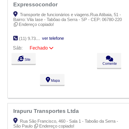
Expressocondor
Transporte de funcionários e viagens.Rua Atibaia, 51 -
Bairro: Vila Iase - Tabõao da Serra - SP - CEP: 06780-220
Endereço copiado!
ver telefone
(11) 9.7319-3472 / 9.7711-0713
Sáb:
Fechado
Seg:
09:00 - 18:00
Site
Ter:
09:00 - 18:00
Comente
Qua:
09:00 - 18:00
Qui:
09:00 - 18:00
Sex:
09:00 - 18:00
Mapa
Sáb:
Fechado
Dom:
Fechado
Irapuru Transportes Ltda
Rua São Francisco, 460 - Sala 1 - Taboão da Serra -
São Paulo
Endereço copiado!