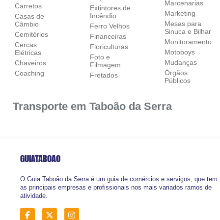
Marcenarias
Carretos
Extintores de
Marketing
Incêndio
Casas de
Mesas para
Câmbio
Ferro Velhos
Sinuca e Bilhar
Cemitérios
Financeiras
Monitoramento
Cercas
Floriculturas
Motoboys
Elétricas
Foto e
Mudanças
Chaveiros
Filmagem
Órgãos
Coaching
Fretados
Públicos
Transporte em Taboão da Serra
GUIATABOAO
O Guia Taboão da Serra é um guia de comércios e serviços, que tem
as principais empresas e profissionais nos mais variados ramos de
atividade.