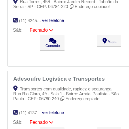
Rua Torres, 459 - Bairro: Jardim Record - Taboão da
Serra - SP - CEP: 06784-220
Endereço copiado!
ver telefone
(11) 4245-5351
Sáb:
Fechado
Seg:
09:00 - 18:00
Mapa
Ter:
09:00 - 18:00
Comente
Qua:
09:00 - 18:00
Qui:
09:00 - 18:00
Sex:
09:00 - 18:00
Sáb:
Fechado
Dom:
Fechado
Adesoufre Logística e Transportes
Transportes com qualidade, rapidez e segurança.
Rua Rio Claro, 49 - Sala 1 - Bairro: Arraial Paulista - São
Paulo - CEP: 06780-240
Endereço copiado!
ver telefone
(11) 4137-0586
Sáb:
Fechado