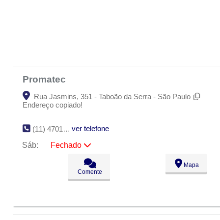
Promatec
Rua Jasmins, 351 - Taboão da Serra - São Paulo
Endereço copiado!
ver telefone
(11) 4701-6553
Sáb:
Fechado
Seg:
09:00 - 18:00
Mapa
Ter:
09:00 - 18:00
Comente
Qua:
09:00 - 18:00
Qui:
09:00 - 18:00
Sex:
09:00 - 18:00
Sáb:
Fechado
Dom:
Fechado