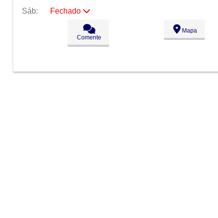
Sáb:
Fechado
Seg:
09:00 - 18:00
Mapa
Ter:
09:00 - 18:00
Comente
Qua:
09:00 - 18:00
Qui:
09:00 - 18:00
Sex:
09:00 - 18:00
Sáb:
Fechado
Dom:
Fechado