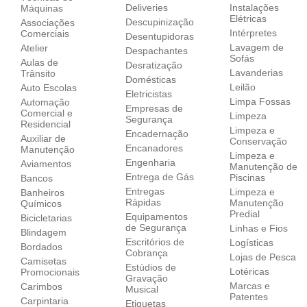
Deliveries
Instalações
Máquinas
Elétricas
Descupinização
Associações
Intérpretes
Comerciais
Desentupidoras
Lavagem de
Atelier
Despachantes
Sofás
Aulas de
Desratização
Lavanderias
Trânsito
Domésticas
Leilão
Auto Escolas
Eletricistas
Limpa Fossas
Automação
Empresas de
Comercial e
Limpeza
Segurança
Residencial
Limpeza e
Encadernação
Auxiliar de
Conservação
Encanadores
Manutenção
Limpeza e
Engenharia
Aviamentos
Manutenção de
Entrega de Gás
Piscinas
Bancos
Entregas
Limpeza e
Banheiros
Rápidas
Manutenção
Químicos
Predial
Equipamentos
Bicicletarias
de Segurança
Linhas e Fios
Blindagem
Escritórios de
Logísticas
Bordados
Cobrança
Lojas de Pesca
Camisetas
Estúdios de
Lotéricas
Promocionais
Gravação
Marcas e
Carimbos
Musical
Patentes
Carpintaria
Etiquetas