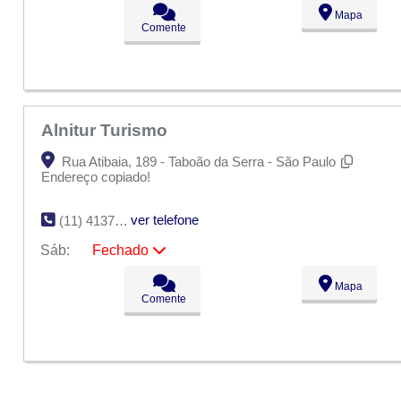
Seg:
09:00 - 18:00
Mapa
Ter:
09:00 - 18:00
Comente
Qua:
09:00 - 18:00
Qui:
09:00 - 18:00
Sex:
09:00 - 18:00
Sáb:
Fechado
Dom:
Fechado
Alnitur Turismo
Rua Atibaia, 189 - Taboão da Serra - São Paulo
Endereço copiado!
ver telefone
(11) 4137-5000
Sáb:
Fechado
Seg:
09:00 - 18:00
Mapa
Ter:
09:00 - 18:00
Comente
Qua:
09:00 - 18:00
Qui:
09:00 - 18:00
Sex:
09:00 - 18:00
Sáb:
Fechado
Dom:
Fechado