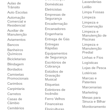
Lavanderias
Aulas de
Domésticas
Leilão
Trânsito
Eletricistas
Limpa Fossas
Auto Escolas
Empresas de
Limpeza
Automação
Segurança
Comercial e
Limpeza e
Encadernação
Residencial
Conservação
Encanadores
Auxiliar de
Limpeza e
Engenharia
Manutenção
Manutenção de
Entrega de Gás
Piscinas
Aviamentos
Entregas
Limpeza e
Bancos
Rápidas
Manutenção
Banheiros
Predial
Equipamentos
Químicos
de Segurança
Linhas e Fios
Bicicletarias
Escritórios de
Logísticas
Blindagem
Cobrança
Lojas de Pesca
Bordados
Estúdios de
Lotéricas
Camisetas
Gravação
Marcas e
Promocionais
Musical
Patentes
Carimbos
Etiquetas
Marcenarias
Carpintaria
Extintores de
Marketing
Incêndio
Carretos
Mesas para
Ferro Velhos
Casas de
Sinuca e Bilhar
Câmbio
Financeiras
Monitoramento
Cemitérios
Floriculturas