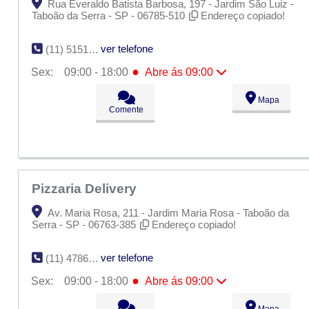
Rua Everaldo Batista Barbosa, 197 - Jardim São Luiz -
Taboão da Serra - SP - 06785-510
Endereço copiado!
ver telefone
(11) 5151-7990
●
Sex:
09:00 - 18:00
Abre ás 09:00
Seg:
09:00 - 18:00
Mapa
Ter:
09:00 - 18:00
Comente
Qua:
09:00 - 18:00
Qui:
09:00 - 18:00
●
Sex:
09:00 - 18:00
Abre ás 09:00
Sáb:
Fechado
Dom:
Fechado
Pizzaria Delivery
Av. Maria Rosa, 211 - Jardim Maria Rosa - Taboão da
Serra - SP - 06763-385
Endereço copiado!
ver telefone
(11) 4786-7704
●
Sex:
09:00 - 18:00
Abre ás 09:00
Seg:
09:00 - 18:00
Mapa