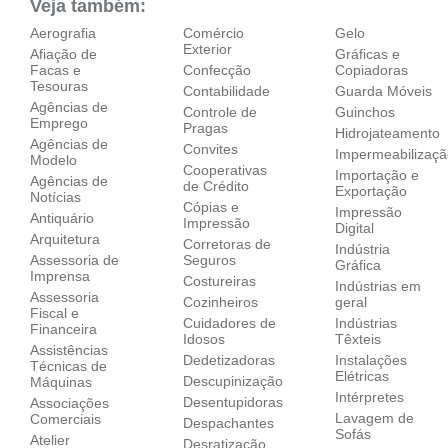
Veja também:
Aerografia
Comércio
Gelo
Exterior
Afiação de
Gráficas e
Facas e
Confecção
Copiadoras
Tesouras
Contabilidade
Guarda Móveis
Agências de
Controle de
Guinchos
Emprego
Pragas
Hidrojateamento
Agências de
Convites
Impermeabilizaç
Modelo
Cooperativas
Importação e
Agências de
de Crédito
Exportação
Notícias
Cópias e
Impressão
Antiquário
Impressão
Digital
Arquitetura
Corretoras de
Indústria
Assessoria de
Seguros
Gráfica
Imprensa
Costureiras
Indústrias em
Assessoria
Cozinheiros
geral
Fiscal e
Cuidadores de
Indústrias
Financeira
Idosos
Têxteis
Assistências
Dedetizadoras
Instalações
Técnicas de
Elétricas
Descupinização
Máquinas
Intérpretes
Desentupidoras
Associações
Lavagem de
Comerciais
Despachantes
Sofás
Atelier
Desratização