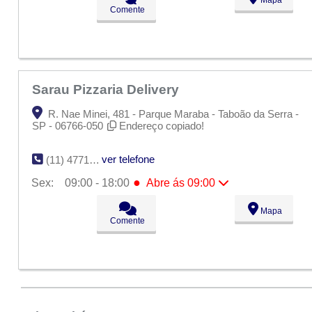
Ter:
09:00 - 18:00
Comente
Qua:
09:00 - 18:00
Qui:
09:00 - 18:00
●
Sex:
09:00 - 18:00
Abre ás 09:00
Sáb:
Fechado
Dom:
Fechado
Sarau Pizzaria Delivery
R. Nae Minei, 481 - Parque Maraba - Taboão da Serra -
SP - 06766-050
Endereço copiado!
ver telefone
(11) 4771-8339
●
Sex:
09:00 - 18:00
Abre ás 09:00
Seg:
09:00 - 18:00
Mapa
Ter:
09:00 - 18:00
Comente
Qua:
09:00 - 18:00
Qui:
09:00 - 18:00
●
Sex:
09:00 - 18:00
Abre ás 09:00
Sáb:
Fechado
Dom:
Fechado