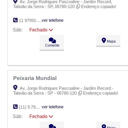
Av. Jorge Rodrigues Pascoaline - Jardim Record,
Taboão da Serra - SP, 06780-120
Endereço copiado!
ver telefone
11 97991-1456
Sáb:
Fechado
Seg:
09:00 - 18:00
Mapa
Ter:
09:00 - 18:00
Comente
Qua:
09:00 - 18:00
Qui:
09:00 - 18:00
Sex:
09:00 - 18:00
Sáb:
Fechado
Dom:
Fechado
Peixaria Mundial
Av. Jorge Rodrigues Pascoaline - Jardim Record -
Taboão da Serra - SP - 06780-120
Endereço copiado!
ver telefone
(11) 9.7991-1456
Sáb:
Fechado
Seg:
09:00 - 18:00
Mapa