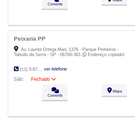
Ter:
09:00 - 18:00
Comente
Qua:
09:00 - 18:00
Qui:
09:00 - 18:00
Sex:
09:00 - 18:00
Sáb:
Fechado
Dom:
Fechado
Peixaria PP
Av. Laurita Ortega Mari, 1376 - Parque Pinheiros -
Taboão da Serra - SP - 06766-361
Endereço copiado!
ver telefone
(11) 9.8750-0658
Sáb:
Fechado
Seg:
09:00 - 18:00
Mapa
Ter:
09:00 - 18:00
Comente
Qua:
09:00 - 18:00
Qui:
09:00 - 18:00
Sex:
09:00 - 18:00
Sáb:
Fechado
Dom:
Fechado