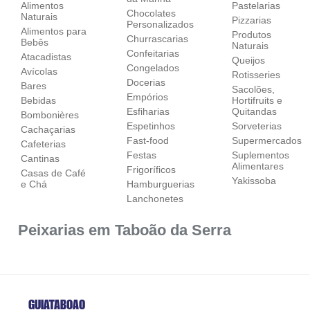
Alimentos
Pastelarias
Chocolates
Naturais
Pizzarias
Personalizados
Alimentos para
Produtos
Churrascarias
Bebês
Naturais
Confeitarias
Atacadistas
Queijos
Congelados
Avícolas
Rotisseries
Docerias
Bares
Sacolões,
Empórios
Bebidas
Hortifruits e
Esfiharias
Quitandas
Bombonières
Espetinhos
Sorveterias
Cachaçarias
Fast-food
Supermercados
Cafeterias
Festas
Suplementos
Cantinas
Alimentares
Frigoríficos
Casas de Café
Yakissoba
e Chá
Hamburguerias
Lanchonetes
Peixarias em Taboão da Serra
GUIATABOAO