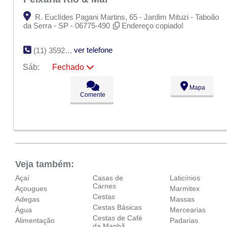
R. Euclídes Pagani Martins, 65 - Jardim Mituzi - Taboão
da Serra - SP - 06775-490
Endereço copiado!
ver telefone
(11) 3592-1586
Sáb:
Fechado
Seg:
09:00 - 18:00
Mapa
Ter:
09:00 - 18:00
Comente
Qua:
09:00 - 18:00
Qui:
09:00 - 18:00
Sex:
09:00 - 18:00
Sáb:
Fechado
Dom:
Fechado
Veja também:
Açaí
Casas de
Laticínios
Carnes
Açougues
Marmitex
Cestas
Adegas
Massas
Cestas Básicas
Água
Mercearias
Cestas de Café
Alimentação
Padarias
da Manhã