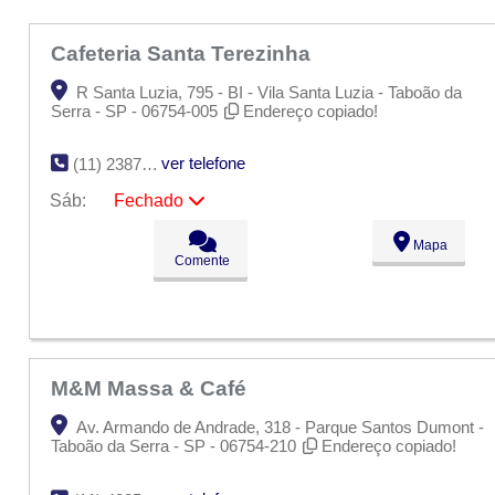
Cafeteria Santa Terezinha
R Santa Luzia, 795 - BI - Vila Santa Luzia - Taboão da
Serra - SP - 06754-005
Endereço copiado!
ver telefone
(11) 2387-1500
Sáb:
Fechado
Seg:
09:00 - 18:00
Mapa
Ter:
09:00 - 18:00
Comente
Qua:
09:00 - 18:00
Qui:
09:00 - 18:00
Sex:
09:00 - 18:00
Sáb:
Fechado
Dom:
Fechado
M&M Massa & Café
Av. Armando de Andrade, 318 - Parque Santos Dumont -
Taboão da Serra - SP - 06754-210
Endereço copiado!