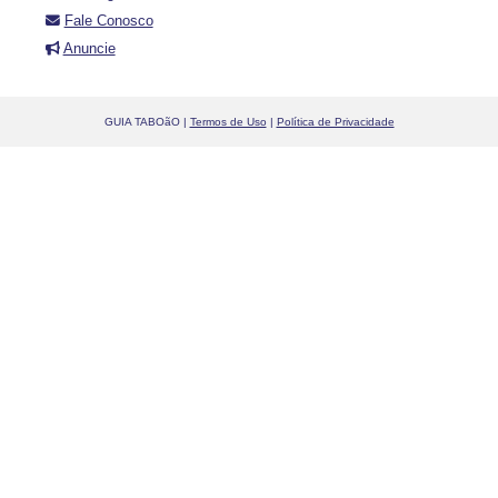
Fale Conosco
Anuncie
GUIA TABOãO |
Termos de Uso
|
Política de Privacidade