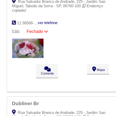
Rua Salvador Branco de Andrade, 225 - Jardim Sao
Miguel, Taboão da Serra - SP, 06760-100
Endereço
copiado!
ver telefone
11 98568-0000
Sáb:
Fechado
Seg:
09:00 - 18:00
Ter:
09:00 - 18:00
Qua:
09:00 - 18:00
Qui:
09:00 - 18:00
Sex:
09:00 - 18:00
Sáb:
Fechado
Dom:
Fechado
Mapa
Comente
Dubliner Br
Rua Salvador Branco de Andrade, 225 - Jardim Sao