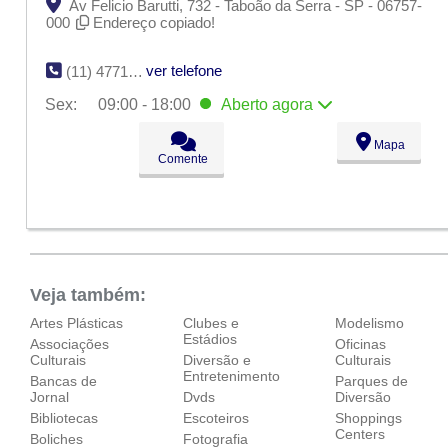
Av Felicio Barutti, 732 - Taboão da Serra - SP - 06757-
000
Endereço copiado!
ver telefone
(11) 4771-6198
Sex:
09:00 - 18:00
Aberto
agora
Seg:
09:00 - 18:00
Mapa
Ter:
09:00 - 18:00
Comente
Qua:
09:00 - 18:00
Qui:
09:00 - 18:00
Sex:
09:00 - 18:00
Aberto
agora
Sáb:
Fechado
Dom:
Fechado
Veja também:
Artes Plásticas
Clubes e
Modelismo
Estádios
Associações
Oficinas
Culturais
Diversão e
Culturais
Entretenimento
Bancas de
Parques de
Jornal
Dvds
Diversão
Bibliotecas
Escoteiros
Shoppings
Centers
Boliches
Fotografia