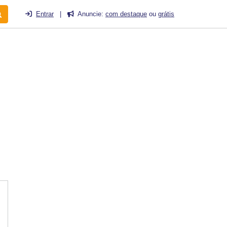
Entrar
|
Anuncie:
com destaque
ou
grátis