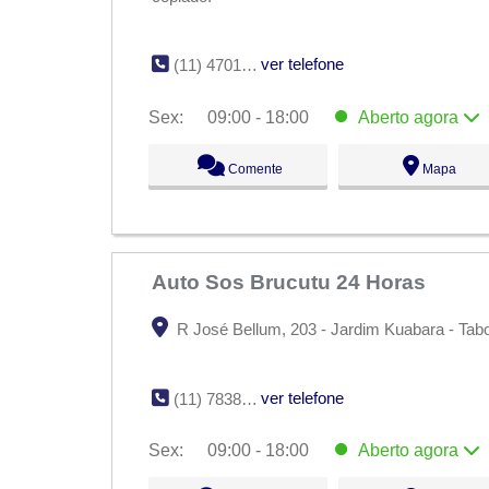
ver telefone
(11) 4701-2996
Sex:
09:00 - 18:00
Aberto
agora
Seg:
09:00 - 18:00
Comente
Mapa
Ter:
09:00 - 18:00
Qua:
09:00 - 18:00
Qui:
09:00 - 18:00
Sex:
09:00 - 18:00
Aberto
agora
Sáb:
Fechado
Dom:
Fechado
Auto Sos Brucutu 24 Horas
R José Bellum, 203 - Jardim Kuabara - Tab
ver telefone
(11) 7838-3399
Sex:
09:00 - 18:00
Aberto
agora
Seg:
09:00 - 18:00