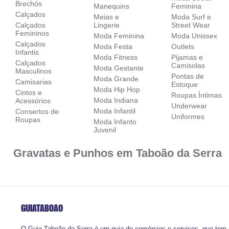
Brechós
Manequins
Feminina
Calçados
Meias e
Moda Surf e
Calçados
Lingerie
Street Wear
Femininos
Moda Feminina
Moda Unissex
Calçados
Moda Festa
Outlets
Infantis
Moda Fitness
Pijamas e
Calçados
Camisolas
Moda Gestante
Masculinos
Pontas de
Moda Grande
Camisarias
Estoque
Moda Hip Hop
Cintos e
Roupas Íntimas
Moda Indiana
Acessórios
Underwear
Moda Infantil
Consertos de
Uniformes
Roupas
Moda Infanto
Juvenil
Gravatas e Punhos em Taboão da Serra
GUIATABOAO
O Guia Taboão da Serra é um guia de comércios e serviços, que tem