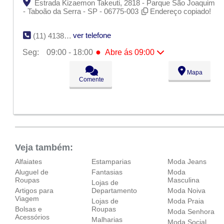
Estrada Kizaemon Takeuti, 2818 - Parque São Joaquim
- Taboão da Serra - SP - 06775-003
Endereço copiado!
ver telefone
(11) 4138-4572
●
Seg:
09:00 - 18:00
Abre ás 09:00
●
Seg:
09:00 - 18:00
Abre ás 09:00
Mapa
Ter:
09:00 - 18:00
Comente
Qua:
09:00 - 18:00
Qui:
09:00 - 18:00
Sex:
09:00 - 18:00
Sáb:
Fechado
Dom:
Fechado
Veja também:
Alfaiates
Estamparias
Moda Jeans
Aluguel de
Fantasias
Moda
Roupas
Masculina
Lojas de
Artigos para
Departamento
Moda Noiva
Viagem
Lojas de
Moda Praia
Bolsas e
Roupas
Moda Senhora
Acessórios
Malharias
Moda Social