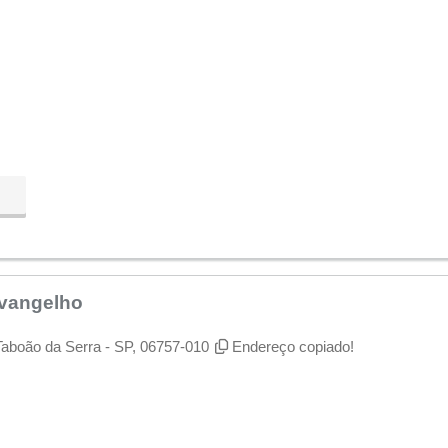
 Evangelho
 Taboão da Serra - SP, 06757-010
Endereço copiado!