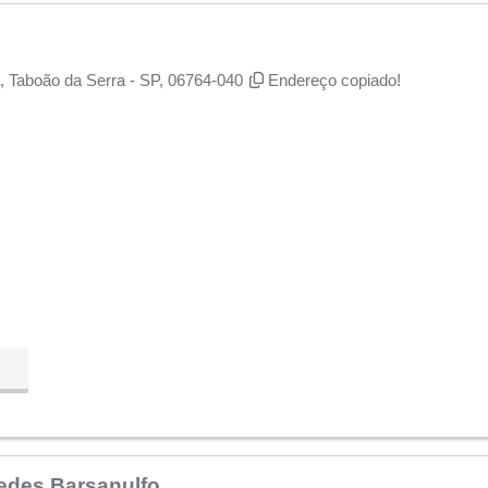
a, Taboão da Serra - SP, 06764-040
Endereço copiado!
ípedes Barsanulfo