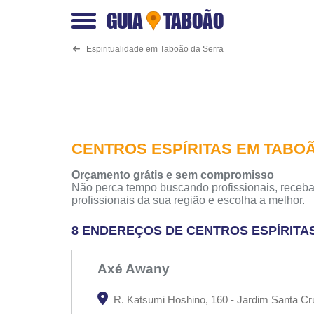
GUIA
TABOÃO
Espiritualidade em Taboão da Serra
CENTROS ESPÍRITAS EM TABO
Orçamento grátis e sem compromisso
Não perca tempo buscando profissionais, receba
profissionais da sua região e escolha a melhor.
8 ENDEREÇOS DE CENTROS ESPÍRITA
Axé Awany
R. Katsumi Hoshino, 160 - Jardim Santa Cr