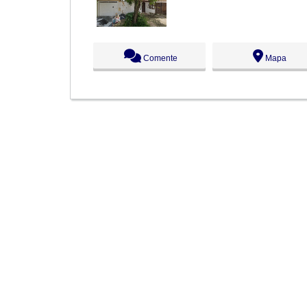
●
Qui:
09:00 - 18:00
Abre ás 09:00
Sex:
09:00 - 18:00
Sáb:
Fechado
Dom:
Fechado
Comente
Mapa