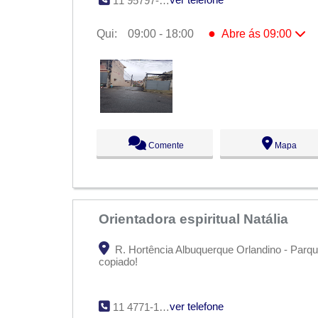
11 95797-7833
●
Qui:
09:00 - 18:00
Abre ás 09:00
Seg:
09:00 - 18:00
Ter:
09:00 - 18:00
Qua:
09:00 - 18:00
●
Qui:
09:00 - 18:00
Abre ás 09:00
Sex:
09:00 - 18:00
Sáb:
Fechado
Dom:
Fechado
Comente
Mapa
Orientadora espiritual Natália
R. Hortência Albuquerque Orlandino - Parqu
copiado!
ver telefone
11 4771-1083