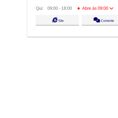
●
Qui:
09:00 - 18:00
Abre ás 09:00
Seg:
09:00 - 18:00
Site
Comente
Ter:
09:00 - 18:00
Qua:
09:00 - 18:00
●
Qui:
09:00 - 18:00
Abre ás 09:00
Sex:
09:00 - 18:00
Sáb:
Fechado
Dom:
Fechado