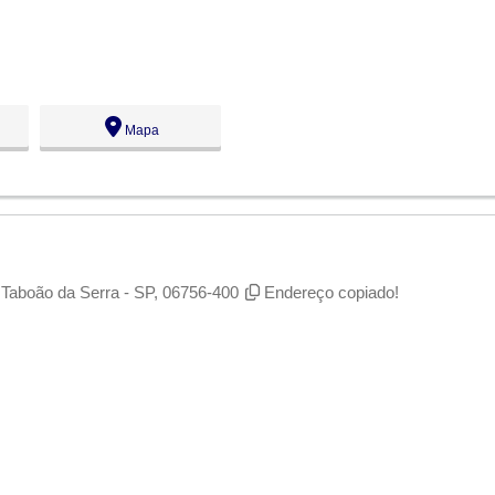
Mapa
 Taboão da Serra - SP, 06756-400
Endereço copiado!