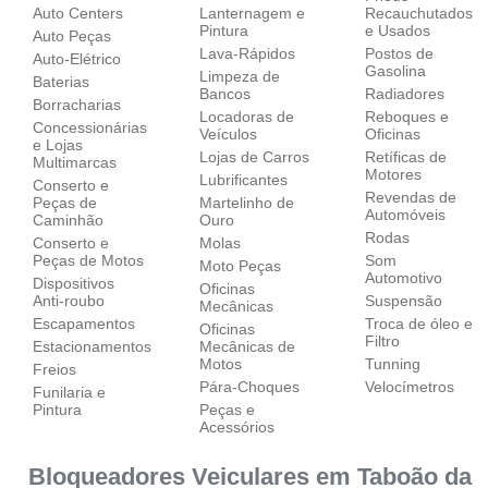
Auto Centers
Lanternagem e
Recauchutados
Pintura
e Usados
Auto Peças
Lava-Rápidos
Postos de
Auto-Elétrico
Gasolina
Limpeza de
Baterias
Bancos
Radiadores
Borracharias
Locadoras de
Reboques e
Concessionárias
Veículos
Oficinas
e Lojas
Lojas de Carros
Retíficas de
Multimarcas
Motores
Lubrificantes
Conserto e
Revendas de
Peças de
Martelinho de
Automóveis
Caminhão
Ouro
Rodas
Conserto e
Molas
Peças de Motos
Som
Moto Peças
Automotivo
Dispositivos
Oficinas
Anti-roubo
Suspensão
Mecânicas
Escapamentos
Troca de óleo e
Oficinas
Filtro
Estacionamentos
Mecânicas de
Motos
Tunning
Freios
Pára-Choques
Velocímetros
Funilaria e
Pintura
Peças e
Acessórios
Bloqueadores Veiculares em Taboão da