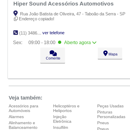
Hiper Sound Acessórios Automotivos
Rua João Batista de Oliveira, 47 - Taboão da Serra - SP
Endereço copiado!
ver telefone
(11) 3486-7462
Sex:
09:00 - 18:00
Aberto
agora
Seg:
09:00 - 18:00
Mapa
Ter:
09:00 - 18:00
Comente
Qua:
09:00 - 18:00
Qui:
09:00 - 18:00
Sex:
09:00 - 18:00
Aberto
agora
Sáb:
Fechado
Dom:
Fechado
Veja também:
Acessórios para
Helicoptéros e
Peças Usadas
Automóveis
Heliportos
Pinturas
Alarmes
Injeção
Personalizadas
Eletrônica
Alinhamento e
Pneus
Balanceamento
Insulfilm
Pneus