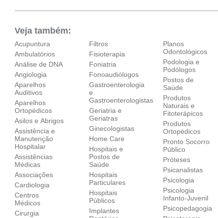
Dom:
Fechado
Veja também:
Acupuntura
Filtros
Planos
Odontológicos
Ambulatórios
Fisioterapia
Podologia e
Análise de DNA
Foniatria
Podólogos
Angiologia
Fonoaudiólogos
Postos de
Aparelhos
Gastroenterologia
Saúde
Auditivos
e
Produtos
Gastroenterologistas
Aparelhos
Naturais e
Ortopédicos‎
Geriatria e
Fitoterápicos
Geriatras
Asilos e Abrigos
Produtos
Ginecologistas
Assistência e
Ortopédicos
Manutenção
Home Care
Pronto Socorro
Hospitalar
Hospitais e
Público
Assistências
Postos de
Próteses
Médicas
Saúde
Psicanalistas
Associações
Hospitais
Psicologia
Particulares
Cardiologia
Psicologia
Hospitais
Centros
Infanto-Juvenil
Públicos
Médicos
Psicopedagogia
Implantes
Cirurgia