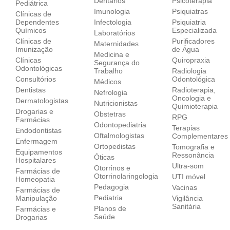
Dentários
Psicoterapia
Pediátrica
Imunologia
Psiquiatras
Clínicas de
Dependentes
Infectologia
Psiquiatria
Químicos
Especializada
Laboratórios
Clínicas de
Purificadores
Maternidades
Imunização
de Água
Medicina e
Clínicas
Quiropraxia
Segurança do
Odontológicas
Trabalho
Radiologia
Consultórios
Odontológica
Médicos
Dentistas
Radioterapia,
Nefrologia
Oncologia e
Dermatologistas
Nutricionistas
Quimioterapia
Drogarias e
Obstetras
RPG
Farmácias
Odontopediatria
Terapias
Endodontistas
Oftalmologistas
Complementares
Enfermagem
Ortopedistas
Tomografia e
Equipamentos
Ressonância
Óticas
Hospitalares
Ultra-som
Otorrinos e
Farmácias de
Otorrinolaringologia
UTI móvel
Homeopatia
Pedagogia
Vacinas
Farmácias de
Pediatria
Manipulação
Vigilância
Sanitária
Planos de
Farmácias e
Saúde
Drogarias