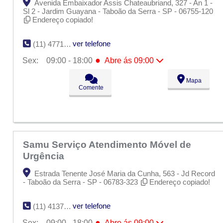
Avenida Embaixador Assis Chateaubriand, 327 - An 1 -
Sl 2 - Jardim Guayana - Taboão da Serra - SP - 06755-120
Endereço copiado!
ver telefone
(11) 4771-6165
●
Sex:
09:00 - 18:00
Abre ás 09:00
Seg:
09:00 - 18:00
Mapa
Ter:
09:00 - 18:00
Comente
Qua:
09:00 - 18:00
Qui:
09:00 - 18:00
●
Sex:
09:00 - 18:00
Abre ás 09:00
Sáb:
Fechado
Dom:
Fechado
Samu Serviço Atendimento Móvel de
Urgência
Estrada Tenente José Maria da Cunha, 563 - Jd Record
- Taboão da Serra - SP - 06783-323
Endereço copiado!
ver telefone
(11) 4137-0232
●
Sex:
09:00 - 18:00
Abre ás 09:00