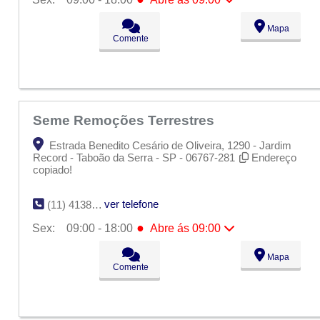
Seg:
09:00 - 18:00
Mapa
Ter:
09:00 - 18:00
Comente
Qua:
09:00 - 18:00
Qui:
09:00 - 18:00
●
Sex:
09:00 - 18:00
Abre ás 09:00
Sáb:
Fechado
Dom:
Fechado
Seme Remoções Terrestres
Estrada Benedito Cesário de Oliveira, 1290 - Jardim
Record - Taboão da Serra - SP - 06767-281
Endereço
copiado!
ver telefone
(11) 4138-5667
●
Sex:
09:00 - 18:00
Abre ás 09:00
Seg:
09:00 - 18:00
Mapa
Ter:
09:00 - 18:00
Comente
Qua:
09:00 - 18:00
Qui:
09:00 - 18:00
●
Sex:
09:00 - 18:00
Abre ás 09:00
Sáb:
Fechado